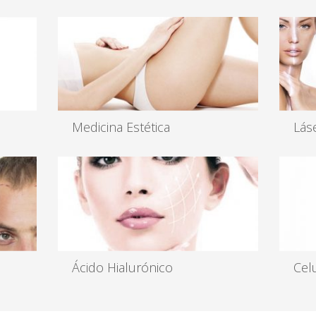
Medicina Estética
Lás
Resultados espectaculares con técnicas
Somos
..
menos invasivas...
láser
Leer más
Lee
Ácido Hialurónico
Celu
ia
Los rellenos son las técnicas utilizadas
La ce
para corregir arrugas y depr...
bajo 