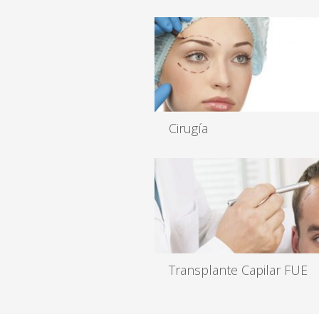
Cirugía
La Ciencia se alía contigo para que
consigas el cuerpo que siempre ha.
Leer más
Transplante Capilar FUE
El trasplante se realiza bajo anestes
local, es un tratamiento ambul...