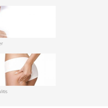
er
 especialistas en tratamientos
 de última generación con...
r más
litis
lulitis es un problema estructural
nuestra piel. Y aunque se...