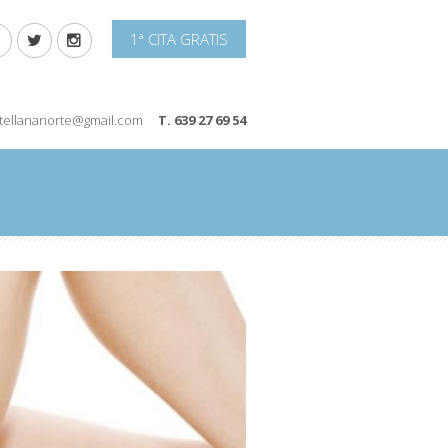
1ª CITA GRATIS
stellananorte@gmail.com
T. 639 27 69 54