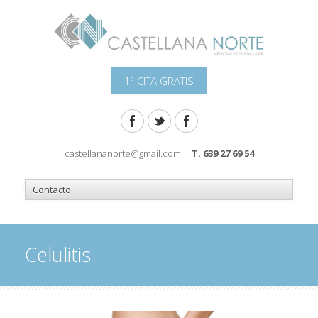
1ª CITA GRATIS
castellananorte@gmail.com
T. 639 27 69 54
Celulitis