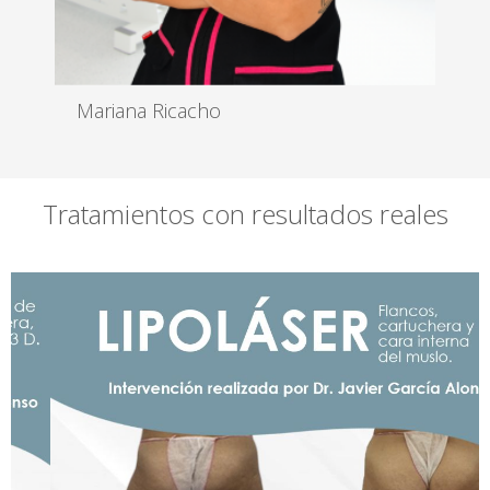
Mariana Ricacho
Auxiliar Enfermería
Leer más
Tratamientos con resultados reales