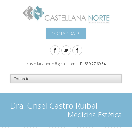
1ª CITA GRATIS
castellananorte@gmail.com
T. 639 27 69 54
Dra. Grisel Castro Ruibal
Medicina Estética